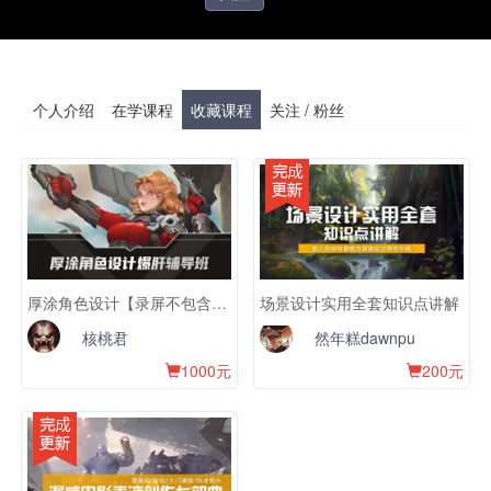
个人介绍
在学课程
收藏课程
关注 / 粉丝
厚涂角色设计【录屏不包含辅导服务】
场景设计实用全套知识点讲解
核桃君
然年糕dawnpu
1000元
200元