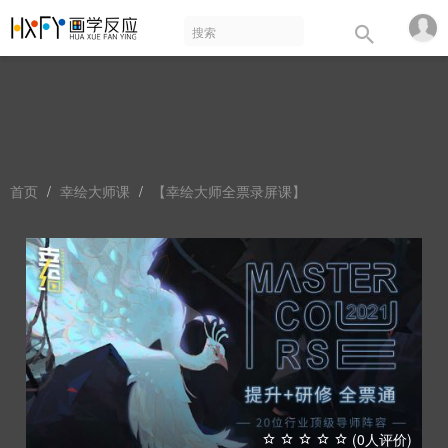
首页
幸绘大师课
【幸绘大师全票录屏课】
(0人评价)