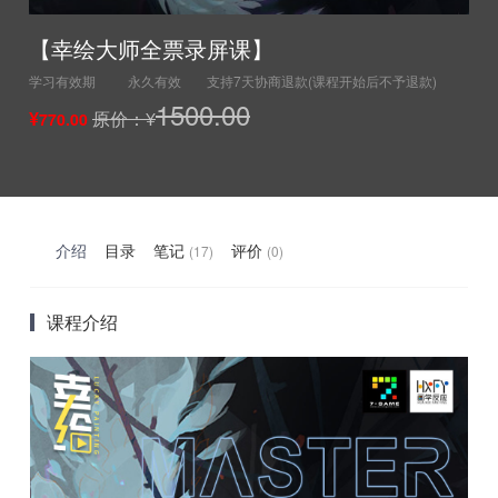
【幸绘大师全票录屏课】
学习有效期
永久有效
支持7天协商退款(课程开始后不予退款)
1500.00
¥
原价：¥
770.00
介绍
目录
笔记
评价
(17)
(0)
课程介绍