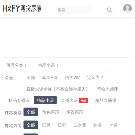
所有分类：
精品小课
全部
幸绘V课
画学VIP
定金专区
分类:
直播大课录屏【不包含辅导服务】
幸绘大师课
精品专题课
精品小课
直播大课
精品直播课
Hot
全部
角色原画
场景原画
课程类别:
全部
国风
日韩
二次元
欧美
卡通
课程方向: