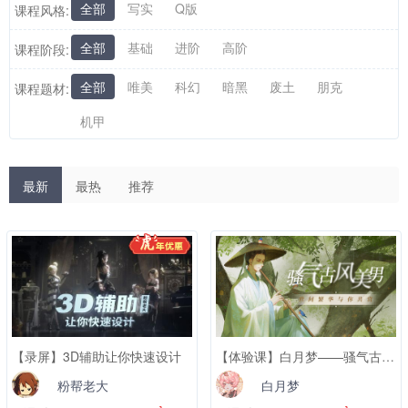
全部
写实
Q版
课程风格:
全部
基础
进阶
高阶
课程阶段:
全部
唯美
科幻
暗黑
废土
朋克
课程题材:
机甲
最新
最热
推荐
【录屏】3D辅助让你快速设计
【体验课】白月梦——骚气古风美男
粉帮老大
白月梦