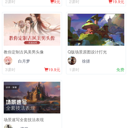
2课时
9元
2课时
19.9元
教你定制古风美男头像
Q版场景原图设计打光
白月梦
徐拯
3课时
19.9元
1课时
免费
场景速写全套技法表现