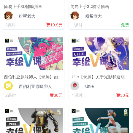
简易上手3D辅助插画
简易上手3D辅助插画
粉帮老大
粉帮老大
3课时
19.9元
1课时
免费
西伯利亚原味卵人【录屏】如何绘制半身插图
Uffie【录屏】关于光影和透明感塑造
西伯利亚原味卵人
Uffie
2课时
30元
1课时
30元