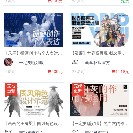
5课时
899元
58课时
免费
【录屏】插画创作与个人表达【录屏不包含辅导服务】
【录屏】世界观再现 概念重塑计划【录屏不包含辅导服务】
一定要睡好哦
画学反应官方
9课时
400元
27课时
1149元
【画画的王栋梁】国风角色设计示范
【一定要睡好哦】黑白灰的作用与运用
画学反应官方
画学反应官方