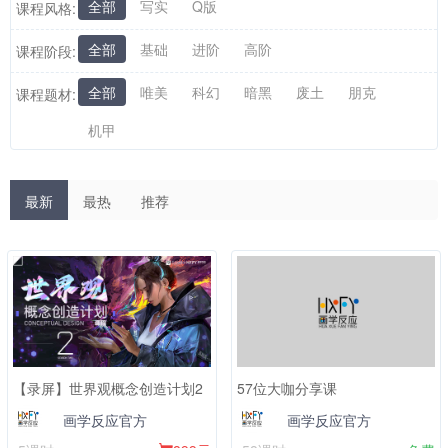
全部
写实
Q版
课程风格:
全部
基础
进阶
高阶
课程阶段:
全部
唯美
科幻
暗黑
废土
朋克
课程题材:
机甲
最新
最热
推荐
【录屏】世界观概念创造计划2
57位大咖分享课
画学反应官方
画学反应官方