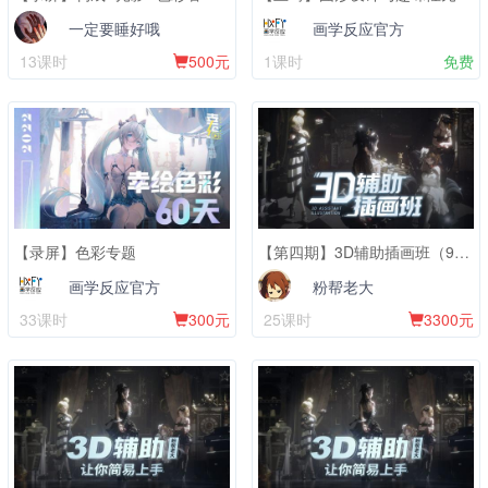
一定要睡好哦
画学反应官方
13课时
500元
1课时
免费
【录屏】色彩专题
【第四期】3D辅助插画班（9月7日开课）
画学反应官方
粉帮老大
33课时
300元
25课时
3300元