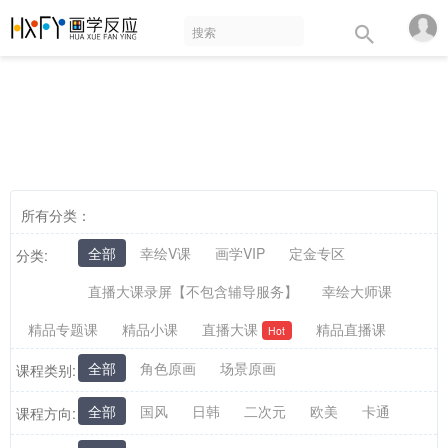
所有分类：
全部
幸绘V课
画学VIP
定金专区
分类:
直播大课录屏【不包含辅导服务】
幸绘大师课
精品专题课
精品小课
直播大课
精品直播课
Hot
全部
角色原画
场景原画
课程类别:
全部
国风
日韩
二次元
欧美
卡通
课程方向: