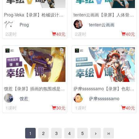
Prog-Veka【录屏】枪械设计（有彩蛋）
tenten云画画【录屏】人体骨架（创建自己的基本款）
Prog
tenten云画画
2课时
40元
2课时
40元
馊惹【录屏】插画的氛围感是如何产生的
萨摩ssssssamo【录屏】色彩运用和刻画
馊惹
萨摩ssssssamo
1课时
30元
1课时
40元
1
2
3
4
5