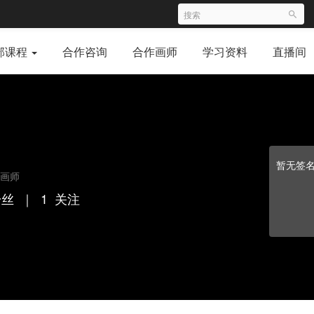
部课程
合作咨询
合作画师
学习资料
直播间
暂无签
画师
粉丝
｜
1
关注