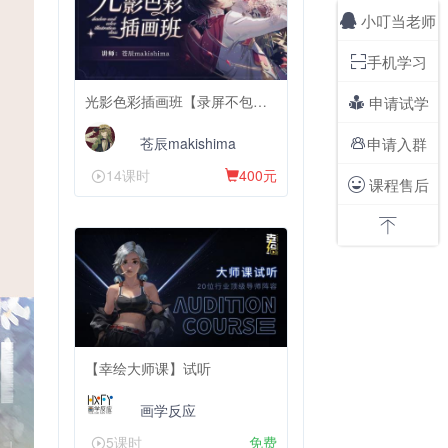
小叮当老师

手机学习

光影色彩插画班【录屏不包含辅导服务】
申请试学

苍辰makishima
申请入群

14课时
400元
课程售后


【幸绘大师课】试听
画学反应
5课时
免费