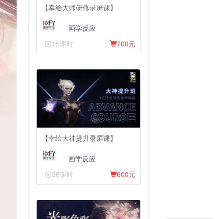
【幸绘大师研修录屏课】
画学反应
15课时
700元
【幸绘大神提升录屏课】
画学反应
38课时
600元