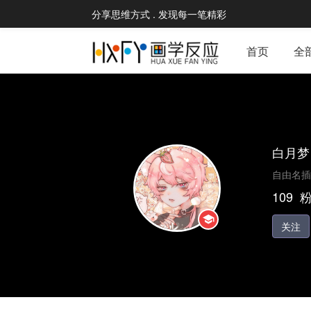
分享思维方式 . 发现每一笔精彩
首页
全
白月梦
自由名插
109
关注