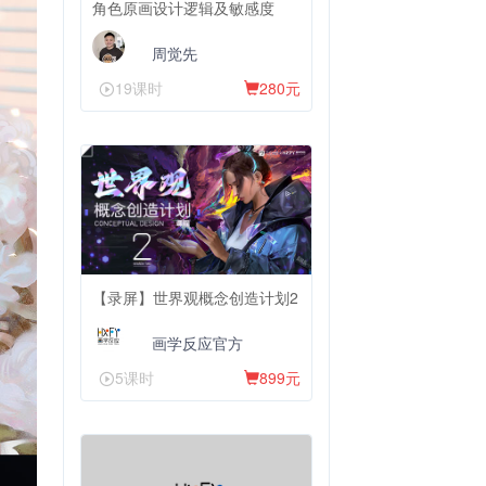
角色原画设计逻辑及敏感度
周觉先
19课时
280元
【录屏】世界观概念创造计划2
画学反应官方
5课时
899元