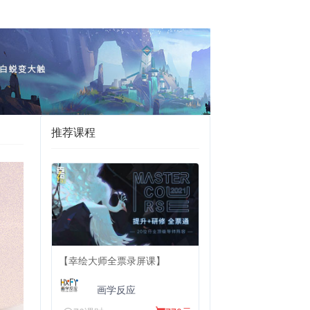
推荐课程
【幸绘大师全票录屏课】
画学反应