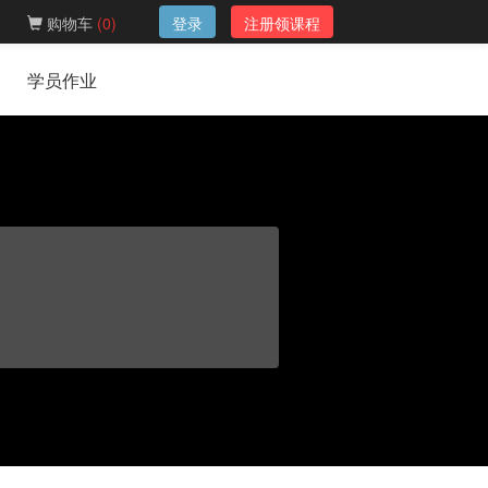
购物车
(
0
)
登录
注册领课程
学员作业
名