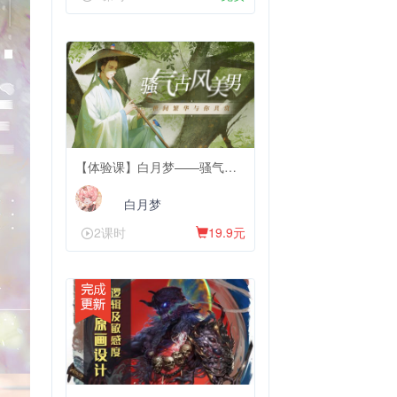
【体验课】白月梦——骚气古风美男
白月梦
2课时
19.9元