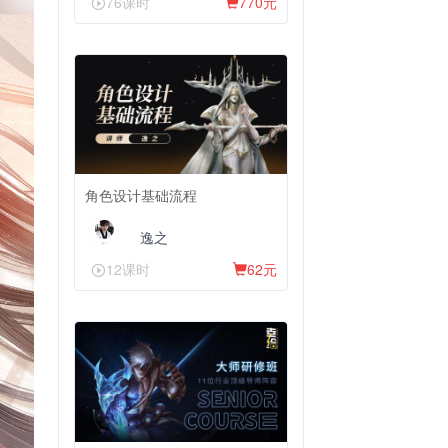
76课时
770元
角色设计基础流程
逸之
12课时
62元