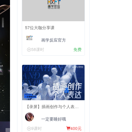
57位大咖分享课
画学反应官方
58课时
免费
【录屏】插画创作与个人表达【录屏不包含辅导服务】
一定要睡好哦
9课时
400元