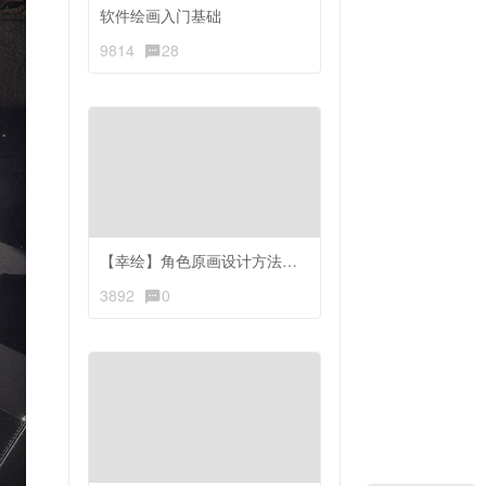
软件绘画入门基础
9814
28
【幸绘】角色原画设计方法与规律
3892
0