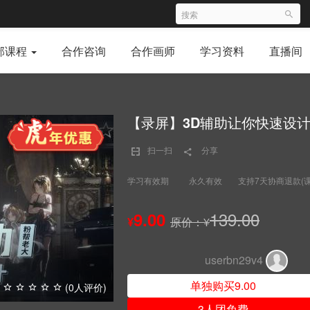
部课程
合作咨询
合作画师
学习资料
直播间
【录屏】3D辅助让你快速设
扫一扫
分享
学习有效期
永久有效
支持7天协商退款(
139.00
9.00
¥
原价：¥
userbn29v4
单独购买9.00
(0人评价)
3人团免费