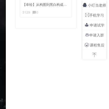
【幸绘】从构图到黑白构成引发的病变
小叮当老师

3129
0
手机学习

申请试学

申请入群

课程售后

