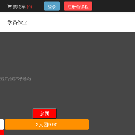
购物车
(
0
)
登录
注册领课程
学员作业
计
课程开始后不予退款)
2人团9.90