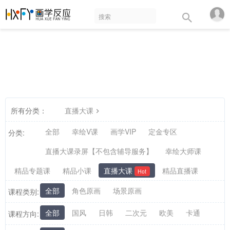
所有分类：
直播大课
全部
幸绘V课
画学VIP
定金专区
分类:
直播大课录屏【不包含辅导服务】
幸绘大师课
精品专题课
精品小课
直播大课
精品直播课
Hot
全部
角色原画
场景原画
课程类别:
全部
国风
日韩
二次元
欧美
卡通
课程方向: