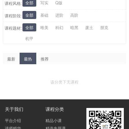
全部
写实
Q版
课程风格:
全部
基础
进阶
高阶
课程阶段:
全部
唯美
科幻
暗黑
废土
朋克
课程题材:
机甲
最新
最热
推荐
该分类下无课程
关于我们
课程分类
平台介绍
精品小课
讲师精华
精选专题课