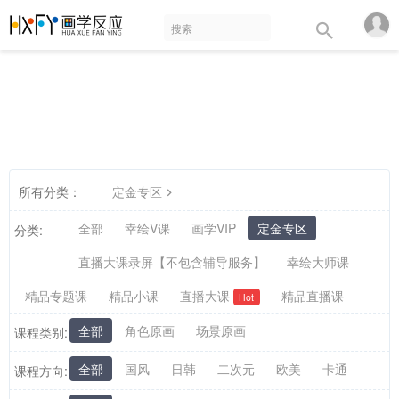
所有分类：
定金专区
全部
幸绘V课
画学VIP
定金专区
分类:
直播大课录屏【不包含辅导服务】
幸绘大师课
精品专题课
精品小课
直播大课
精品直播课
Hot
全部
角色原画
场景原画
课程类别:
全部
国风
日韩
二次元
欧美
卡通
课程方向: