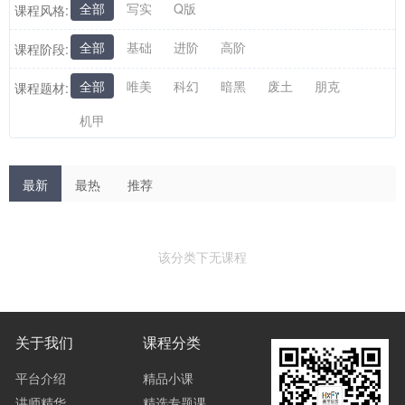
全部
写实
Q版
课程风格:
全部
基础
进阶
高阶
课程阶段:
全部
唯美
科幻
暗黑
废土
朋克
课程题材:
机甲
最新
最热
推荐
该分类下无课程
关于我们
课程分类
平台介绍
精品小课
讲师精华
精选专题课