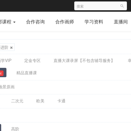
部课程
合作咨询
合作画师
学习资料
直播间
进阶
学VIP
定金专区
直播大课录屏【不包含辅导服务】
精品直播课
t
场景原画
二次元
欧美
卡通
高阶