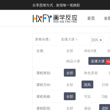
分享思维方式 . 发现每一笔精彩
首页
全
所有分类：
直播大课
国风
分类:
全部
幸绘V课
画
精品小课
直播大课
Ho
课程类别:
全部
角色原画
课程方向:
全部
国风
日韩
课程风格:
全部
写实
Q版
课程阶段:
全部
基础
进阶