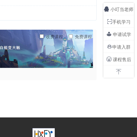
小叮当老师

手机学习

申请试学

收费课程
免费课程
申请入群

课程售后

