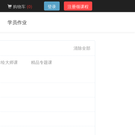
购物车
(
0
)
登录
注册领课程
学员作业
清除全部
幸绘大师课
精品专题课