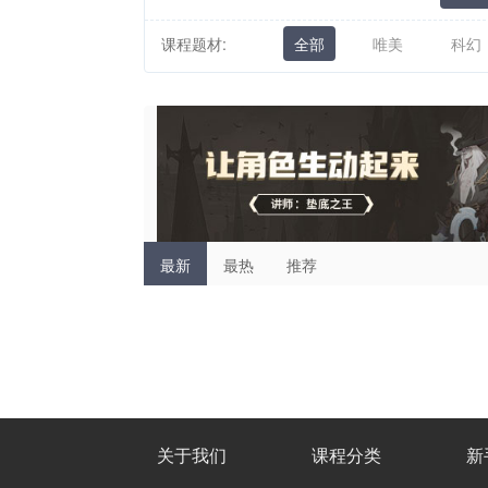
课程题材:
全部
唯美
科幻
最新
最热
推荐
关于我们
课程分类
新