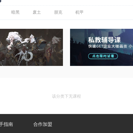
暗黑
废土
朋克
机甲
该分类下无课程
手指南
合作加盟