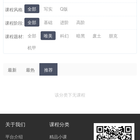
全部
写实
Q版
课程风格:
全部
基础
进阶
高阶
课程阶段:
全部
唯美
科幻
暗黑
废土
朋克
课程题材:
机甲
最新
最热
推荐
该分类下无课程
关于我们
课程分类
平台介绍
精品小课