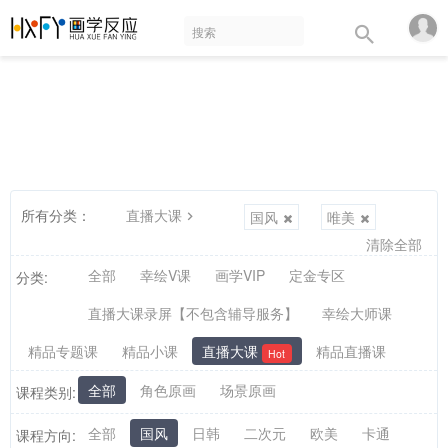
所有分类：
直播大课
国风
唯美
清除全部
全部
幸绘V课
画学VIP
定金专区
分类:
直播大课录屏【不包含辅导服务】
幸绘大师课
精品专题课
精品小课
直播大课
精品直播课
Hot
全部
角色原画
场景原画
课程类别:
全部
国风
日韩
二次元
欧美
卡通
课程方向: