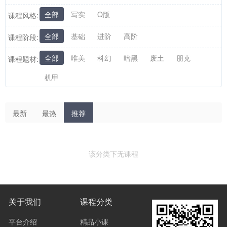
全部
写实
Q版
课程风格:
全部
基础
进阶
高阶
课程阶段:
全部
唯美
科幻
暗黑
废土
朋克
课程题材:
机甲
最新
最热
推荐
该分类下无课程
关于我们
课程分类
平台介绍
精品小课