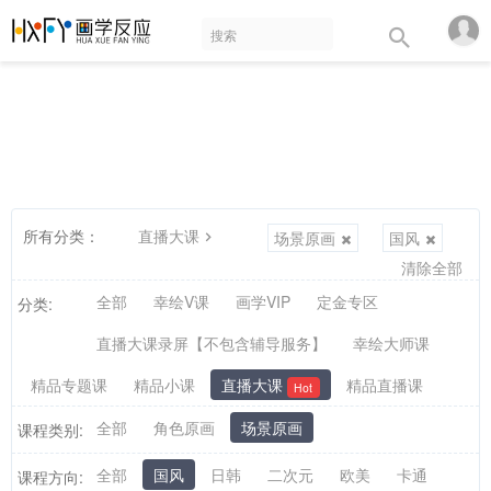
所有分类：
直播大课
场景原画
国风
清除全部
全部
幸绘V课
画学VIP
定金专区
分类:
直播大课录屏【不包含辅导服务】
幸绘大师课
精品专题课
精品小课
直播大课
精品直播课
Hot
全部
角色原画
场景原画
课程类别:
全部
国风
日韩
二次元
欧美
卡通
课程方向: