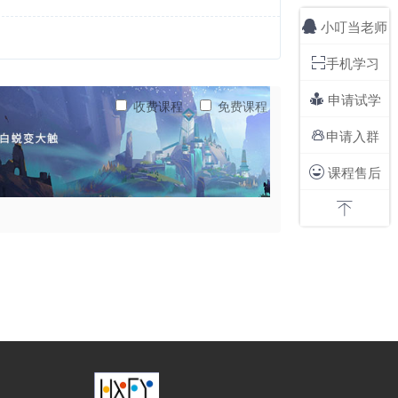
小叮当老师

手机学习

申请试学

收费课程
免费课程
申请入群

课程售后

