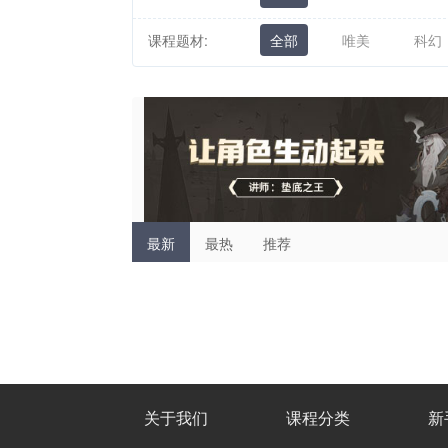
课程题材:
全部
唯美
科幻
最新
最热
推荐
关于我们
课程分类
新