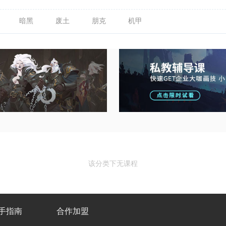
暗黑
废土
朋克
机甲
该分类下无课程
手指南
合作加盟