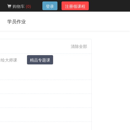
购物车
(
0
)
登录
注册领课程
学员作业
清除全部
幸绘大师课
精品专题课