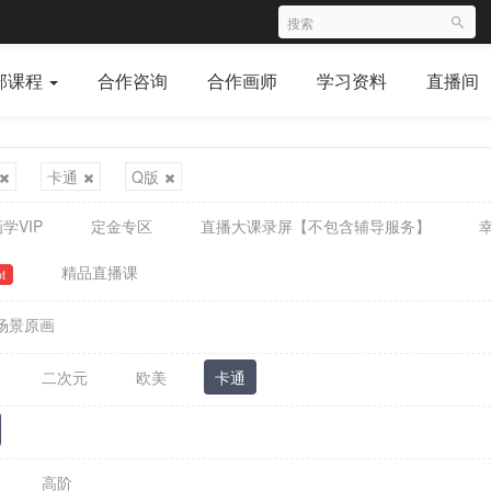
部课程
合作咨询
合作画师
学习资料
直播间
卡通
Q版
学VIP
定金专区
直播大课录屏【不包含辅导服务】
精品直播课
t
场景原画
二次元
欧美
卡通
高阶