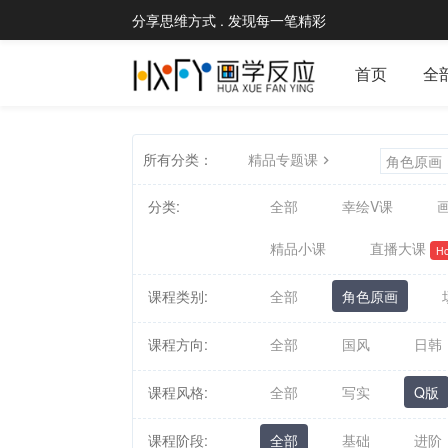
分享思维方式 . 发现每一笔精彩
首页
全
所有分类：
精品专题课
角色原画
分类:
全部
幸绘V课
画
精品小课
直播大课
Ho
课程类别:
全部
角色原画
课程方向:
全部
国风
日韩
课程风格:
全部
写实
Q版
课程阶段:
全部
基础
进阶