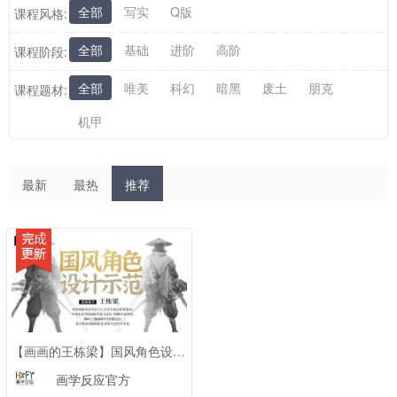
全部
写实
Q版
课程风格:
全部
基础
进阶
高阶
课程阶段:
全部
唯美
科幻
暗黑
废土
朋克
课程题材:
机甲
最新
最热
推荐
【画画的王栋梁】国风角色设计示范
画学反应官方