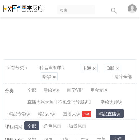
所有分类：
精品直播课
卡通
Q版
暗黑
清除全部
全部
幸绘V课
画学VIP
定金专区
分类:
直播大课录屏【不包含辅导服务】
幸绘大师课
精品专题课
精品小课
直播大课
精品直播课
Hot
全部
角色原画
场景原画
课程类别:
全部
国风
日韩
二次元
欧美
卡通
课程方向: