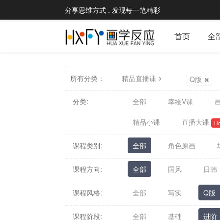
分享思维方式 . 发现每一笔精彩
首页
全
所有分类：
精品直播课
Q版
分类:
全部
幸绘V课
画
精品小课
直播大课
Ho
课程类别:
全部
角色原画
课程方向:
全部
国风
日韩
课程风格:
全部
写实
Q版
课程阶段:
全部
基础
进阶