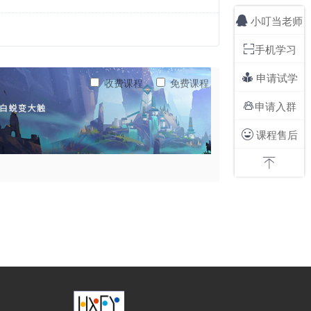
小叮当老师

手机学习

申请试学

收费课程
免费课程
申请入群

课程售后

