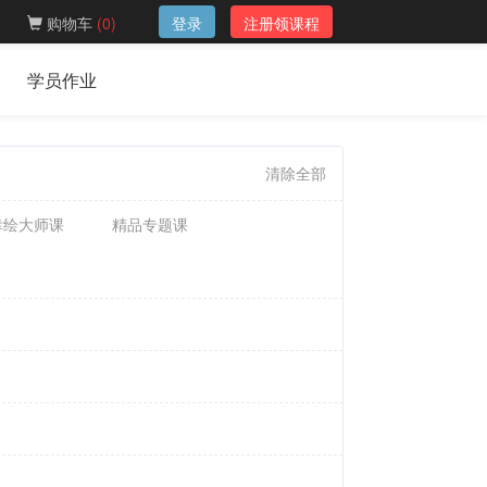
购物车
(
0
)
登录
注册领课程
学员作业
清除全部
幸绘大师课
精品专题课