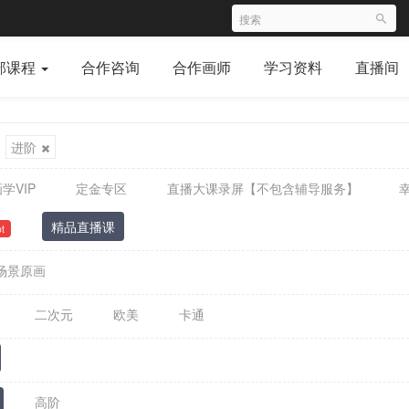
部课程
合作咨询
合作画师
学习资料
直播间
进阶
学VIP
定金专区
直播大课录屏【不包含辅导服务】
精品直播课
t
场景原画
二次元
欧美
卡通
高阶