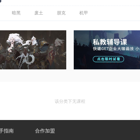
暗黑
废土
朋克
机甲
该分类下无课程
手指南
合作加盟