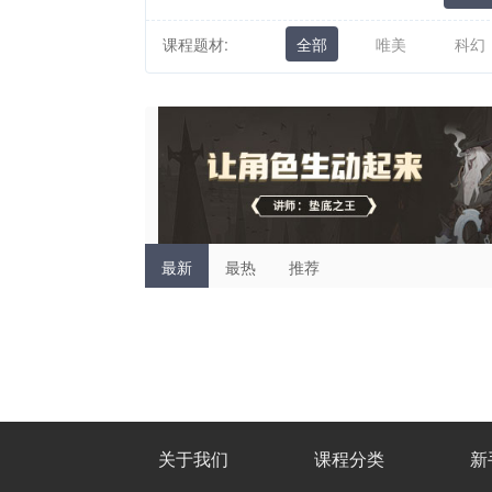
课程题材:
全部
唯美
科幻
最新
最热
推荐
关于我们
课程分类
新