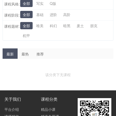
全部
写实
Q版
课程风格:
全部
基础
进阶
高阶
课程阶段:
全部
唯美
科幻
暗黑
废土
朋克
课程题材:
机甲
最新
最热
推荐
该分类下无课程
关于我们
课程分类
平台介绍
精品小课