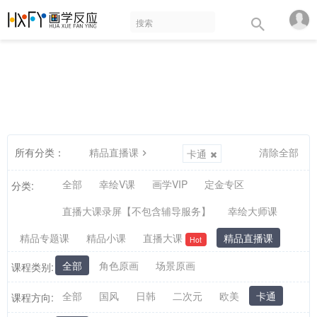
所有分类：
精品直播课
清除全部
卡通
全部
幸绘V课
画学VIP
定金专区
分类:
直播大课录屏【不包含辅导服务】
幸绘大师课
精品专题课
精品小课
直播大课
精品直播课
Hot
全部
角色原画
场景原画
课程类别:
全部
国风
日韩
二次元
欧美
卡通
课程方向: