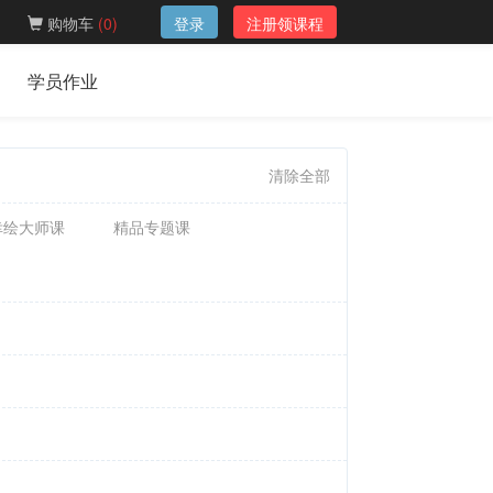
购物车
(
0
)
登录
注册领课程
学员作业
清除全部
幸绘大师课
精品专题课