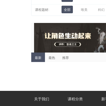
课程题材:
全部
唯美
科幻
最新
最热
推荐
关于我们
课程分类
新