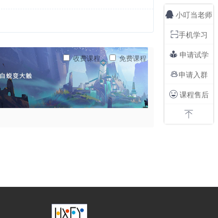
小叮当老师

手机学习

申请试学

收费课程
免费课程
申请入群

课程售后

