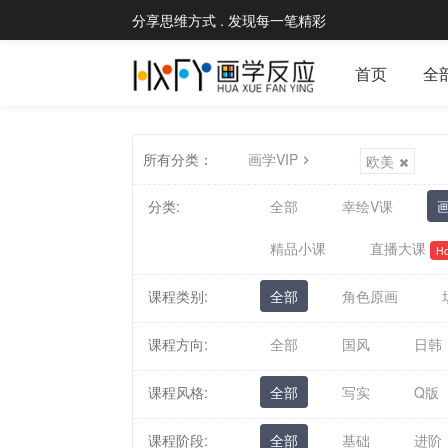
分享思维方式 . 发现每一笔精彩
首页
全
所有分类：
画学VIP
欧美
分类:
全部
幸绘V课
画
精品小课
直播大课
Ho
课程类别:
全部
角色原画
课程方向:
全部
国风
日韩
课程风格:
全部
写实
Q版
课程阶段:
全部
基础
进阶