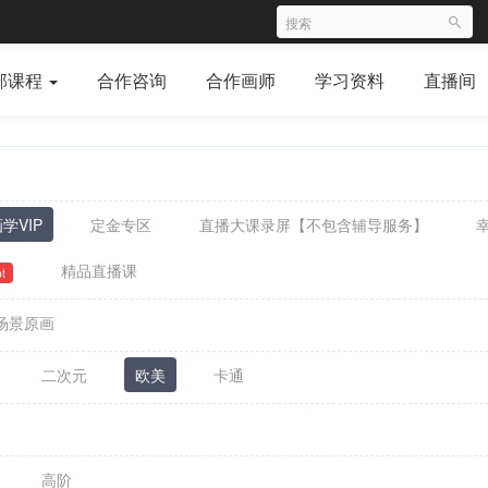
部课程
合作咨询
合作画师
学习资料
直播间
学VIP
定金专区
直播大课录屏【不包含辅导服务】
精品直播课
t
场景原画
二次元
欧美
卡通
高阶