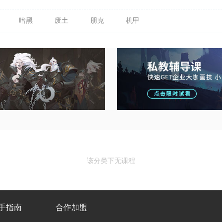
暗黑
废土
朋克
机甲
该分类下无课程
手指南
合作加盟