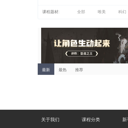
课程题材:
全部
唯美
科幻
最新
最热
推荐
关于我们
课程分类
新