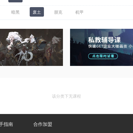
暗黑
废土
朋克
机甲
该分类下无课程
手指南
合作加盟