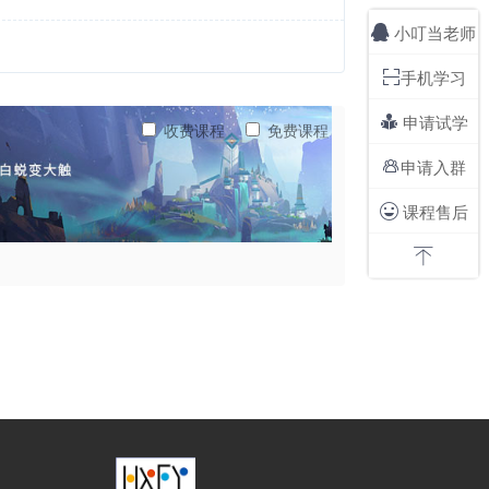
小叮当老师

手机学习

申请试学

收费课程
免费课程
申请入群

课程售后

