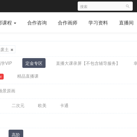
部课程
合作咨询
合作画师
学习资料
直播间
废土
学VIP
定金专区
直播大课录屏【不包含辅导服务】
精品直播课
t
场景原画
二次元
欧美
卡通
高阶