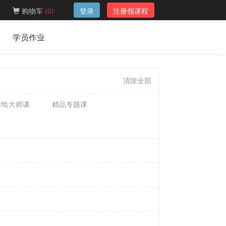
购物车
(
0
)
登录
注册领课程
学员作业
清除全部
幸绘大师课
精品专题课