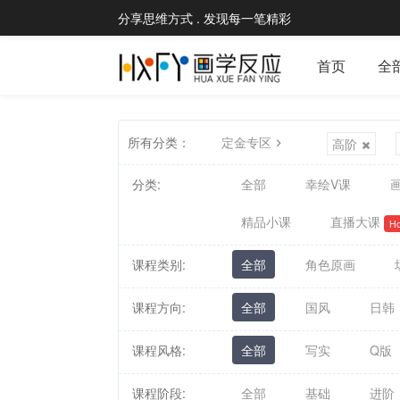
分享思维方式 . 发现每一笔精彩
首页
全
所有分类：
定金专区
高阶
分类:
全部
幸绘V课
画
精品小课
直播大课
Ho
课程类别:
全部
角色原画
课程方向:
全部
国风
日韩
课程风格:
全部
写实
Q版
课程阶段:
全部
基础
进阶