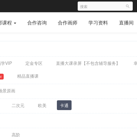
部课程
合作咨询
合作画师
学习资料
直播间
学VIP
定金专区
直播大课录屏【不包含辅导服务】
精品直播课
t
场景原画
二次元
欧美
卡通
高阶