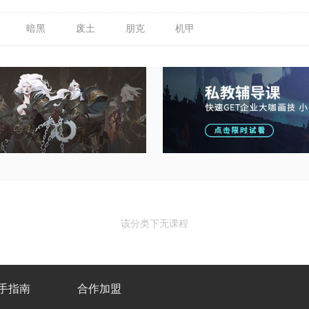
暗黑
废土
朋克
机甲
该分类下无课程
手指南
合作加盟