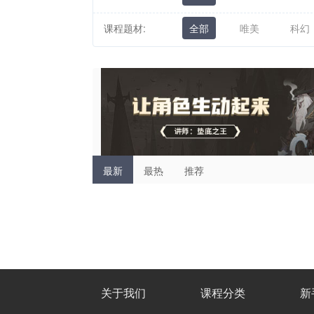
课程题材:
全部
唯美
科幻
最新
最热
推荐
关于我们
课程分类
新