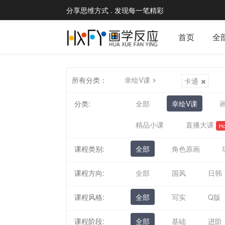
分享思维方式 . 发现每一笔精彩
首页
全
所有分类：
幸绘V课
卡通
分类:
全部
幸绘V课
画
精品小课
直播大课
Ho
课程类别:
全部
角色原画
课程方向:
全部
国风
日韩
课程风格:
全部
写实
Q版
课程阶段:
全部
基础
进阶