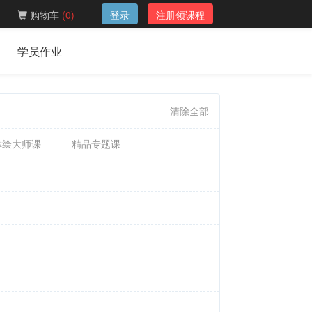
购物车
(
0
)
登录
注册领课程
学员作业
清除全部
幸绘大师课
精品专题课