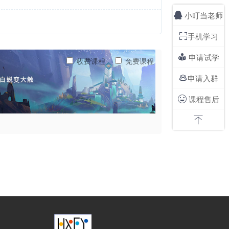
小叮当老师

手机学习

申请试学

收费课程
免费课程
申请入群

课程售后

