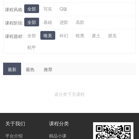
全部
写实
Q版
课程风格:
全部
基础
进阶
高阶
课程阶段:
全部
唯美
科幻
暗黑
废土
朋克
课程题材:
机甲
最新
最热
推荐
该分类下无课程
关于我们
课程分类
平台介绍
精品小课