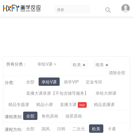
所有分类：
幸绘V课
欧美
唯美
清除全部
全部
幸绘V课
画学VIP
定金专区
分类:
直播大课录屏【不包含辅导服务】
幸绘大师课
精品专题课
精品小课
直播大课
精品直播课
Hot
全部
角色原画
场景原画
课程类别:
全部
国风
日韩
二次元
欧美
卡通
课程方向: