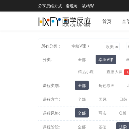
分享思维方式 . 发现每一笔精彩
首页
全
所有分类：
幸绘V课
欧美
分类:
全部
幸绘V课
画
精品小课
直播大课
Ho
课程类别:
全部
角色原画
课程方向:
全部
国风
日韩
课程风格:
全部
写实
Q版
课程阶段:
全部
基础
进阶