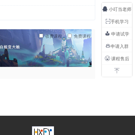
小叮当老师

手机学习

申请试学

收费课程
免费课程
申请入群

课程售后

