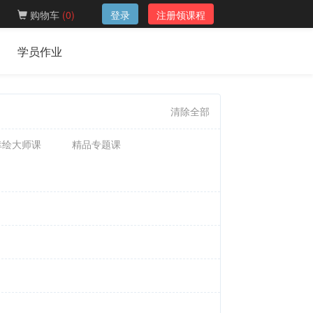
购物车
(
0
)
登录
注册领课程
学员作业
清除全部
幸绘大师课
精品专题课