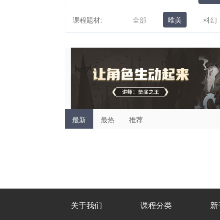
课程题材:
全部
唯美
科幻
最新
最热
推荐
关于我们
课程分类
新