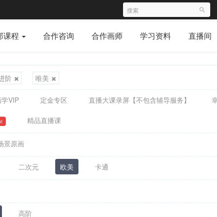
部课程
合作咨询
合作画师
学习资料
直播间
进阶
唯美
学VIP
定金专区
直播大课录屏【不包含辅导服务】
精品直播课
t
场景原画
二次元
欧美
卡通
高阶