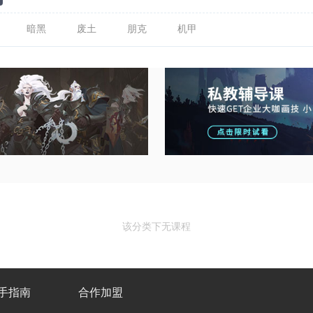
暗黑
废土
朋克
机甲
该分类下无课程
手指南
合作加盟