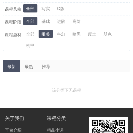
全部
写实
Q版
课程风格:
全部
基础
进阶
高阶
课程阶段:
全部
唯美
科幻
暗黑
废土
朋克
课程题材:
机甲
最新
最热
推荐
该分类下无课程
关于我们
课程分类
平台介绍
精品小课