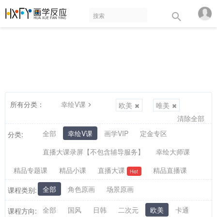
所有分类：
幸绘V课
欧美
唯美
清除全部
全部
幸绘V课
画学VIP
定金专区
分类:
直播大课录屏【不包含辅导服务】
幸绘大师课
精品专题课
精品小课
直播大课
精品直播课
Hot
全部
角色原画
场景原画
课程类别:
全部
国风
日韩
二次元
欧美
卡通
课程方向: