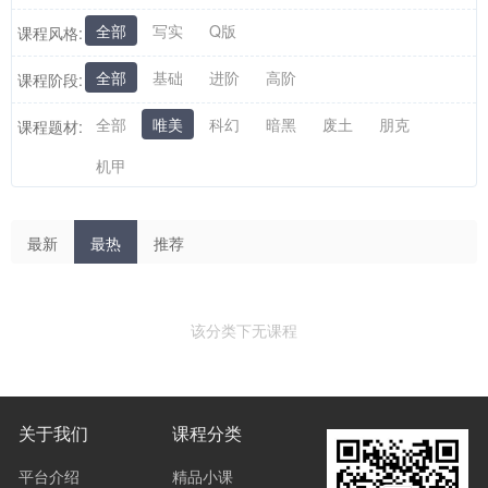
全部
写实
Q版
课程风格:
全部
基础
进阶
高阶
课程阶段:
全部
唯美
科幻
暗黑
废土
朋克
课程题材:
机甲
最新
最热
推荐
该分类下无课程
关于我们
课程分类
平台介绍
精品小课