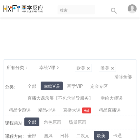
所有分类：
幸绘V课
欧美
唯美
清除全部
全部
幸绘V课
画学VIP
定金专区
分类:
直播大课录屏【不包含辅导服务】
幸绘大师课
精品专题课
精品小课
直播大课
精品直播课
Hot
全部
角色原画
场景原画
课程类别:
全部
国风
日韩
二次元
欧美
卡通
课程方向: