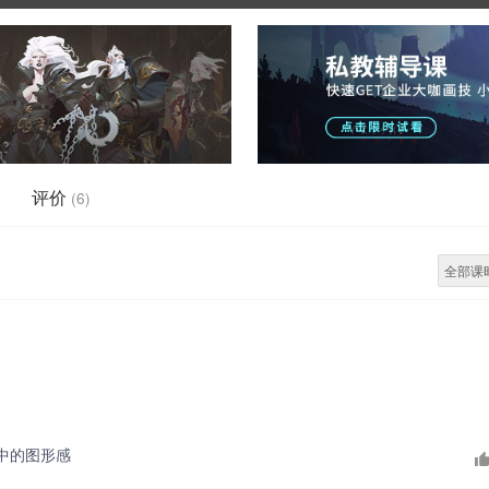
评价
(6)
全部课
中的图形感