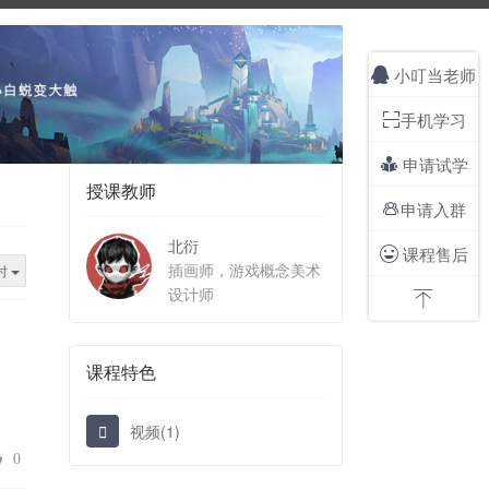
小叮当老师

手机学习

申请试学

授课教师
申请入群

北衍
课程售后

插画师，游戏概念美术
时
设计师

课程特色
视频(1)
0