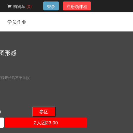
购物车
(
0
)
登录
注册领课程
学员作业
图形感
课程开始后不予退款)
2人团23.00