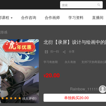
部课程
合作咨询
合作画师
学习资料
直播间
图形感
北衍【录屏】设计与绘画中的
扫一扫
分享
学习有效期
永久有效
支持7天协商退款(
20.00
¥
Rainbow_11111
单独购买20.00
(6人评价)