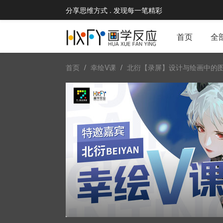
分享思维方式 . 发现每一笔精彩
首页
全
首页
幸绘V课
北衍【录屏】设计与绘画中的