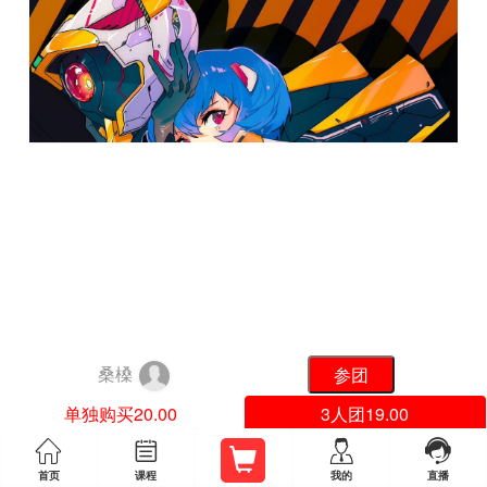
桑槡
单独购买20.00
3人团19.00




首页
课程
我的
直播