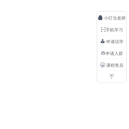
小叮当老师

手机学习

申请试学

申请入群

课程售后

