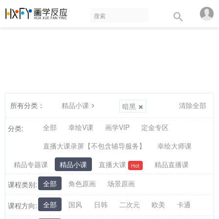
所有分类：
精品小课
清除全部
暗黑
全部
幸绘V课
画学VIP
定金专区
分类:
直播大课录屏【不包含辅导服务】
幸绘大师课
精品专题课
精品小课
直播大课
精品直播课
Hot
全部
角色原画
场景原画
课程类别:
全部
国风
日韩
二次元
欧美
卡通
课程方向: