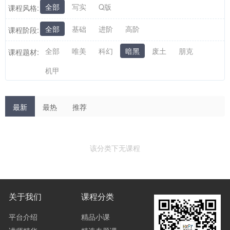
全部
写实
Q版
课程风格:
全部
基础
进阶
高阶
课程阶段:
全部
唯美
科幻
暗黑
废土
朋克
课程题材:
机甲
最新
最热
推荐
该分类下无课程
关于我们
课程分类
平台介绍
精品小课