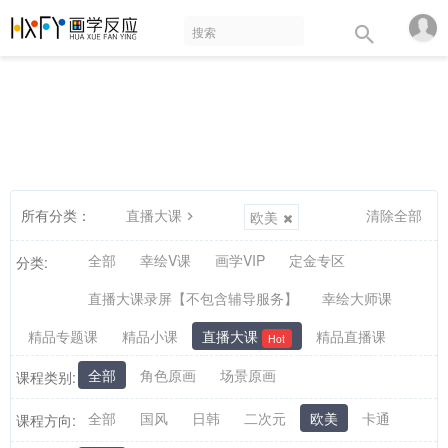
所有分类：
直播大课
清除全部
欧美
全部
幸绘V课
画学VIP
定金专区
分类:
直播大课录屏【不包含辅导服务】
幸绘大师课
精品专题课
精品小课
直播大课
精品直播课
Hot
全部
角色原画
场景原画
课程类别:
全部
国风
日韩
二次元
欧美
卡通
课程方向: