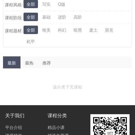
全部
写实
Q版
课程风格:
全部
基础
进阶
高阶
课程阶段:
全部
唯美
科幻
暗黑
废土
朋克
课程题材:
机甲
最新
最热
推荐
该分类下无课程
关于我们
课程分类
平台介绍
精品小课