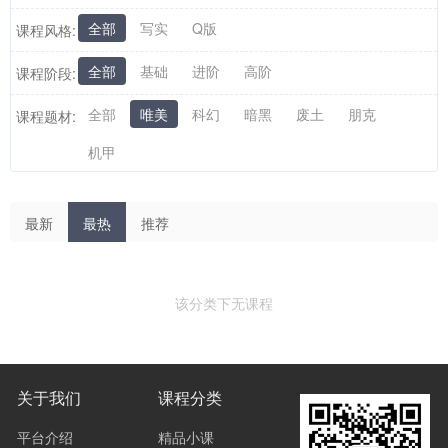
全部
写实
Q版
课程风格:
全部
基础
进阶
高阶
课程阶段:
全部
唯美
科幻
暗黑
废土
朋克
课程题材:
机甲
最新
最热
推荐
该分类下无课程
关于我们
课程分类
平台介绍
精品小课