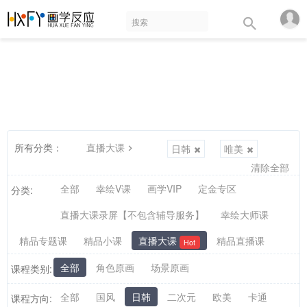
所有分类：
直播大课
日韩
唯美
清除全部
全部
幸绘V课
画学VIP
定金专区
分类:
直播大课录屏【不包含辅导服务】
幸绘大师课
精品专题课
精品小课
直播大课
精品直播课
Hot
全部
角色原画
场景原画
课程类别:
全部
国风
日韩
二次元
欧美
卡通
课程方向: