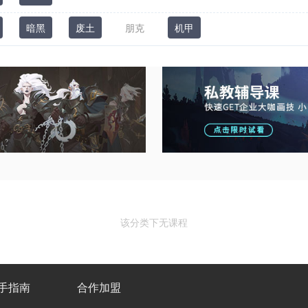
暗黑
废土
朋克
机甲
该分类下无课程
手指南
合作加盟