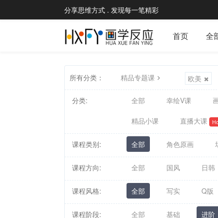
分享思维方式 . 发现每一笔精彩
首页
全
所有分类：
精品专题课
欧美
分类:
全部
幸绘V课
画
精品小课
直播大课
Ho
课程类别:
全部
角色原画
课程方向:
全部
国风
日韩
课程风格:
全部
写实
Q版
课程阶段:
全部
基础
进阶