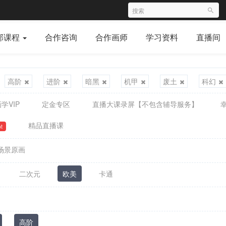
部课程
合作咨询
合作画师
学习资料
直播间
高阶
进阶
暗黑
机甲
废土
科幻
学VIP
定金专区
直播大课录屏【不包含辅导服务】
精品直播课
t
场景原画
二次元
欧美
卡通
高阶