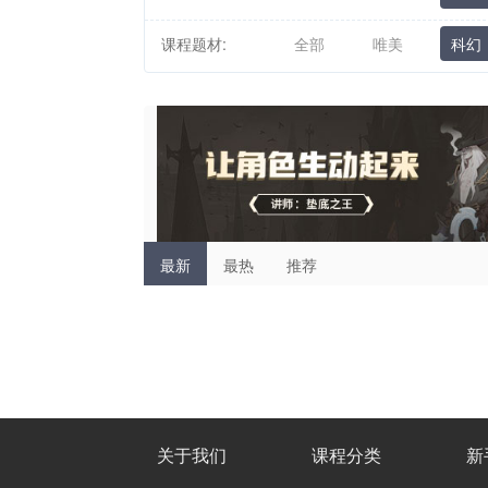
课程题材:
全部
唯美
科幻
最新
最热
推荐
关于我们
课程分类
新