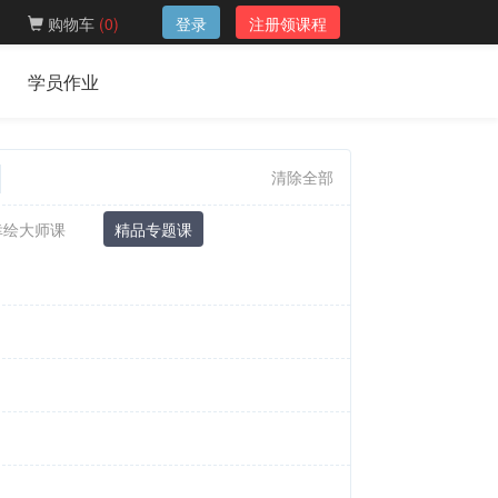
购物车
(
0
)
登录
注册领课程
学员作业
清除全部
幸绘大师课
精品专题课