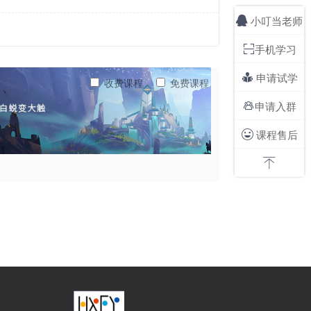
小叮当老师

手机学习

申请试学

收费课程
免费课程
申请入群

课程售后

