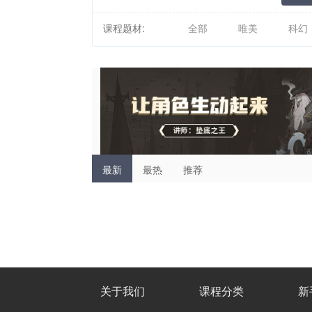
课程题材:
全部
唯美
科幻
最新
最热
推荐
关于我们
课程分类
新