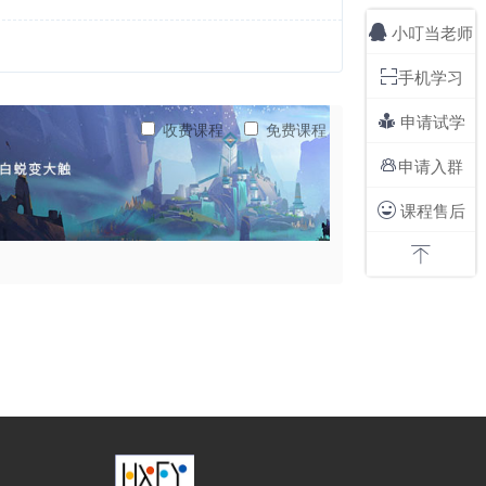
小叮当老师

手机学习

申请试学

收费课程
免费课程
申请入群

课程售后

