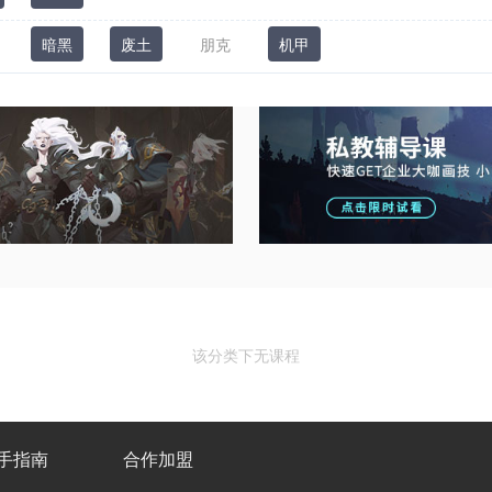
暗黑
废土
朋克
机甲
该分类下无课程
手指南
合作加盟