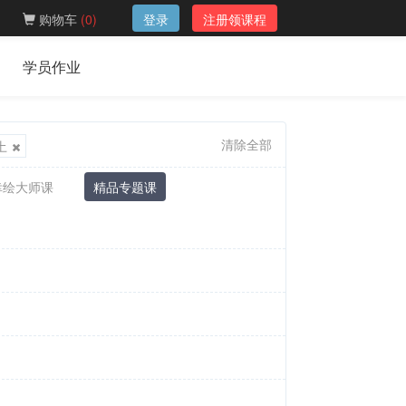
购物车
(
0
)
登录
注册领课程
学员作业
清除全部
土
幸绘大师课
精品专题课