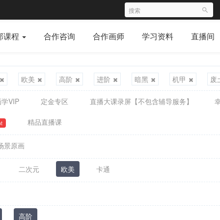
部课程
合作咨询
合作画师
学习资料
直播间
欧美
高阶
进阶
暗黑
机甲
废
学VIP
定金专区
直播大课录屏【不包含辅导服务】
精品直播课
t
场景原画
二次元
欧美
卡通
高阶