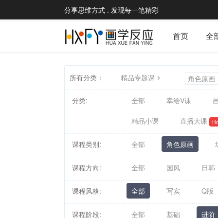
分享思维方式 . 发现每一笔精彩
首页
全
所有分类：
精品专题课
角色原画
分类:
全部
幸绘V课
画
精品小课
直播大课
Ho
课程类别:
全部
角色原画
课程方向:
全部
国风
日韩
课程风格:
全部
写实
Q版
课程阶段:
全部
基础
进阶