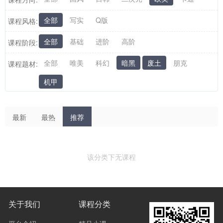
全部
写实
Q版
课程风格:
全部
基础
进阶
高阶
课程阶段:
全部
唯美
科幻
暗黑
废土
朋克
课程题材:
机甲
最新
最热
推荐
该分类下无课程
关于我们
课程分类