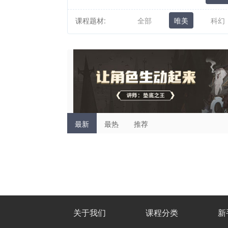
课程题材:
全部
唯美
科幻
最新
最热
推荐
关于我们
课程分类
新