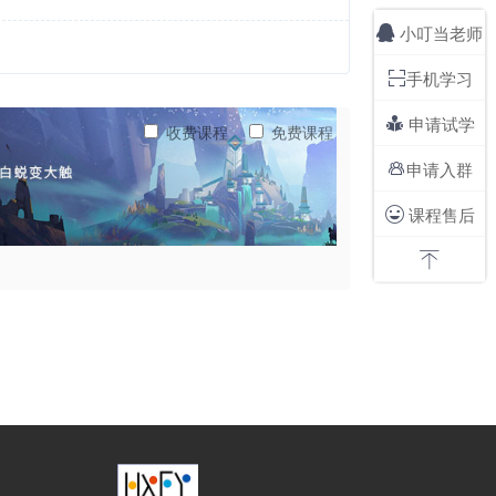
小叮当老师

手机学习

申请试学

收费课程
免费课程
申请入群

课程售后

