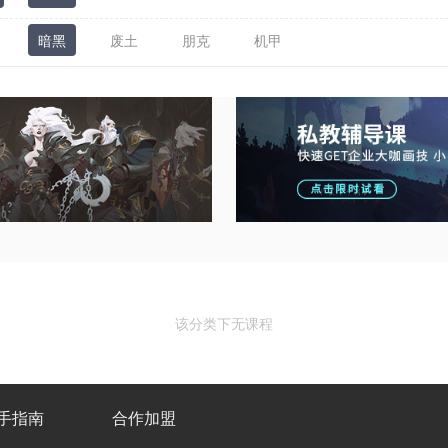
暗黑
废土
朋克
机甲
该分类下无课程
手指南
合作加盟