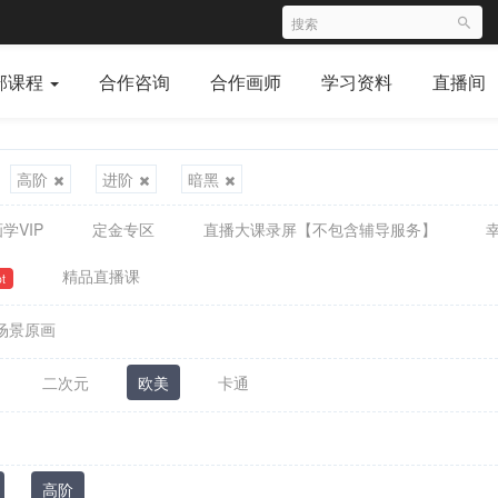
部课程
合作咨询
合作画师
学习资料
直播间
高阶
进阶
暗黑
学VIP
定金专区
直播大课录屏【不包含辅导服务】
精品直播课
t
场景原画
二次元
欧美
卡通
高阶