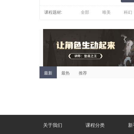
课程题材:
全部
唯美
科幻
最新
最热
推荐
关于我们
课程分类
新