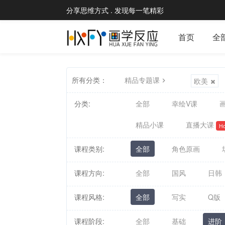
分享思维方式 . 发现每一笔精彩
首页
全
所有分类：
精品专题课
欧美
分类:
全部
幸绘V课
画
精品小课
直播大课
Ho
课程类别:
全部
角色原画
课程方向:
全部
国风
日韩
课程风格:
全部
写实
Q版
课程阶段:
全部
基础
进阶