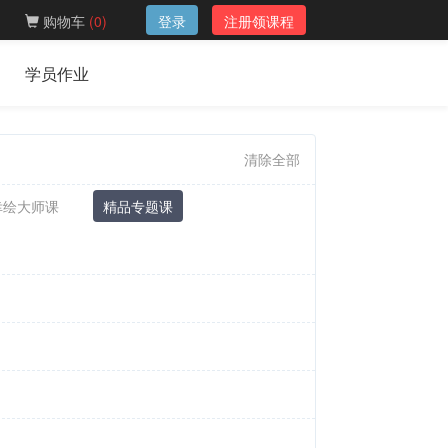
购物车
(
0
)
登录
注册领课程
学员作业
清除全部
幸绘大师课
精品专题课