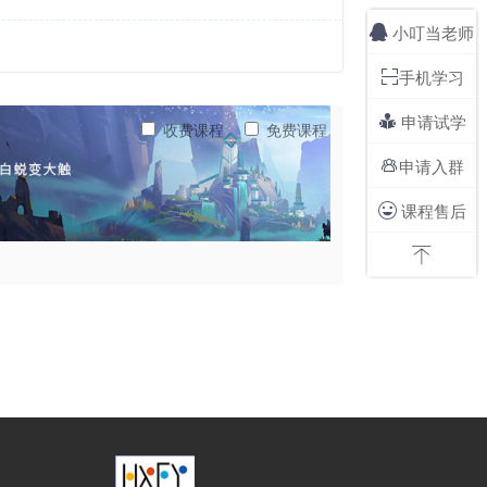
小叮当老师

手机学习

申请试学

收费课程
免费课程
申请入群

课程售后

