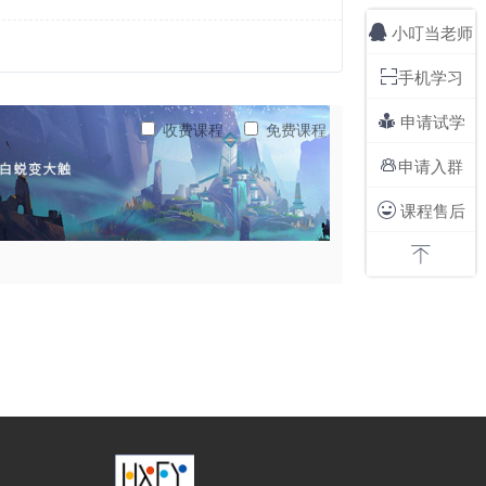
小叮当老师

手机学习

申请试学

收费课程
免费课程
申请入群

课程售后

