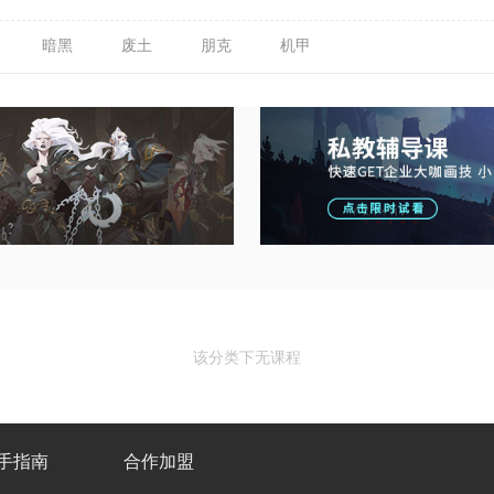
暗黑
废土
朋克
机甲
该分类下无课程
手指南
合作加盟