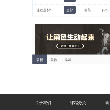
课程题材:
全部
唯美
科幻
最新
最热
推荐
关于我们
课程分类
新