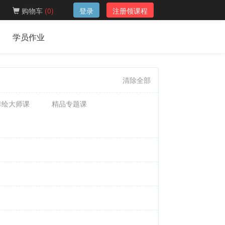
购物车
(
0
)
登录
注册领课程
学员作业
清除全部
幸绘大师课
精品专题课