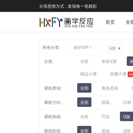
分享思维方式 . 发现每一笔精彩
首页
全
所有分类：
画学VIP
Q版
分类:
全部
幸绘V课
画
精品小课
直播大课
Ho
课程类别:
全部
角色原画
课程方向:
全部
国风
日韩
课程风格:
全部
写实
Q版
课程阶段:
全部
基础
进阶