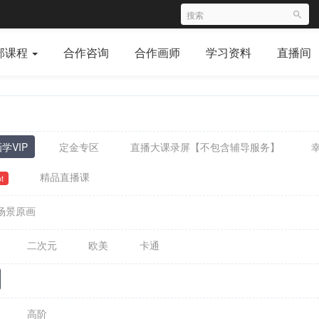
部课程
合作咨询
合作画师
学习资料
直播间
学VIP
定金专区
直播大课录屏【不包含辅导服务】
精品直播课
t
场景原画
二次元
欧美
卡通
高阶