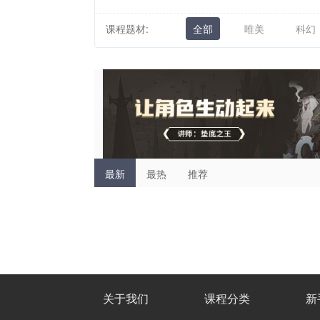
课程题材:
全部
唯美
科幻
最新
最热
推荐
关于我们
课程分类
新