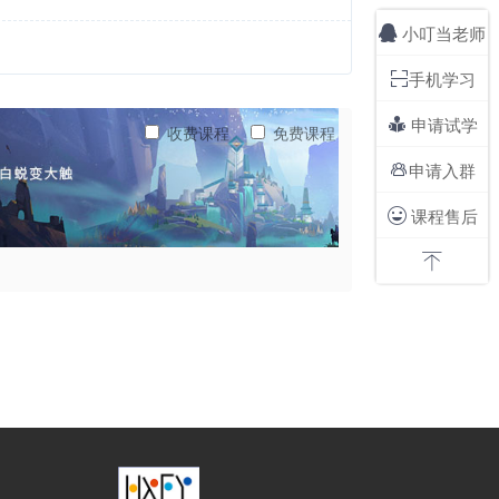
小叮当老师

手机学习

申请试学

收费课程
免费课程
申请入群

课程售后

