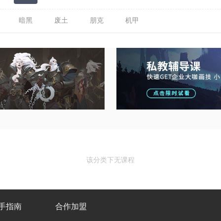
暗黑
废土
朋克
机甲
该分类下无课程
手指南
合作加盟