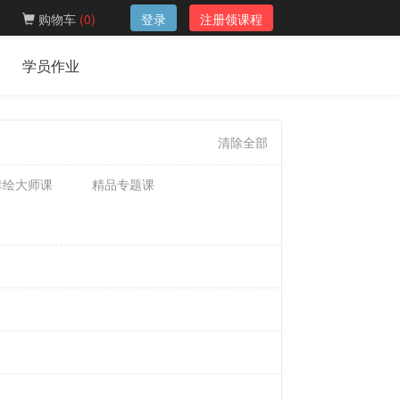
购物车
(
0
)
登录
注册领课程
学员作业
清除全部
幸绘大师课
精品专题课