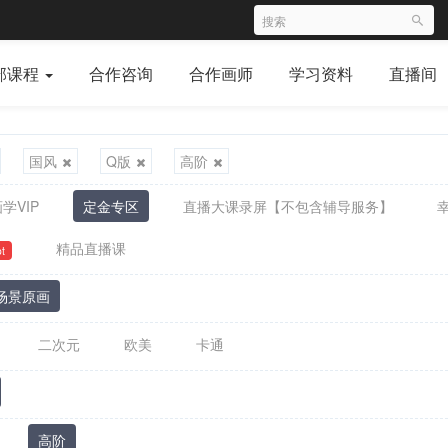
部课程
合作咨询
合作画师
学习资料
直播间
国风
Q版
高阶
学VIP
定金专区
直播大课录屏【不包含辅导服务】
精品直播课
t
场景原画
二次元
欧美
卡通
高阶