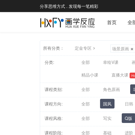
分享思维方式 . 发现每一笔精彩
首页
全
所有分类：
定金专区
场景原画
分类:
全部
幸绘V课
画
精品小课
直播大课
Ho
课程类别:
全部
角色原画
课程方向:
全部
国风
日韩
课程风格:
全部
写实
Q版
课程阶段:
全部
基础
进阶