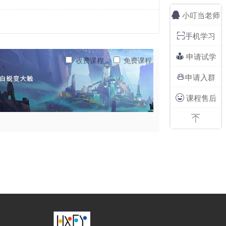
小叮当老师

手机学习

申请试学

收费课程
免费课程
申请入群

课程售后

