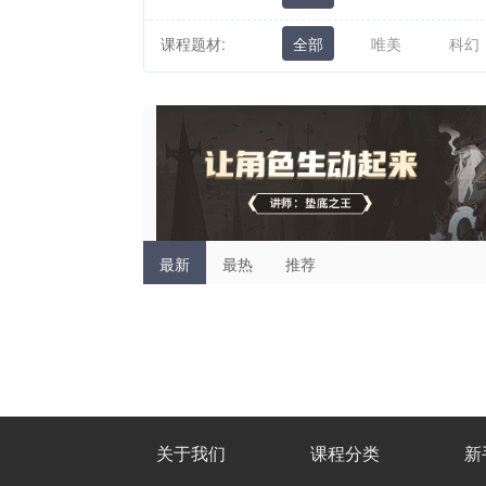
课程题材:
全部
唯美
科幻
最新
最热
推荐
关于我们
课程分类
新