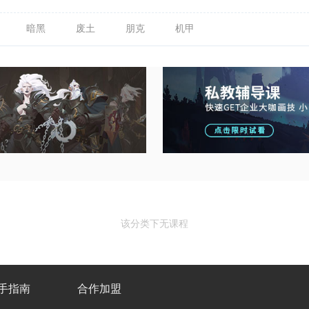
暗黑
废土
朋克
机甲
该分类下无课程
手指南
合作加盟