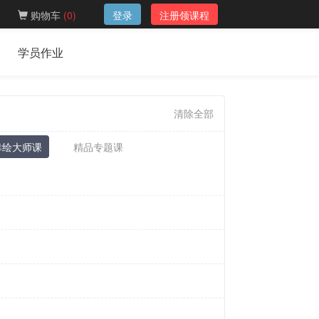
购物车
(
0
)
登录
注册领课程
学员作业
清除全部
幸绘大师课
精品专题课