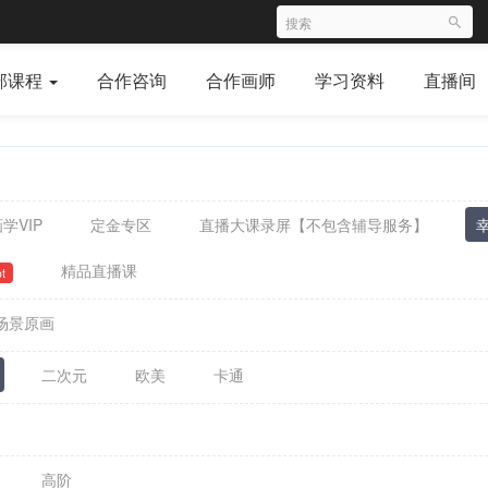
部课程
合作咨询
合作画师
学习资料
直播间
学VIP
定金专区
直播大课录屏【不包含辅导服务】
精品直播课
t
场景原画
二次元
欧美
卡通
高阶