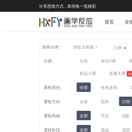
分享思维方式 . 发现每一笔精彩
首页
全
所有分类：
幸绘大师课
日韩
分类:
全部
幸绘V课
画
精品小课
直播大课
Ho
课程类别:
全部
角色原画
课程方向:
全部
国风
日韩
课程风格:
全部
写实
Q版
课程阶段:
全部
基础
进阶